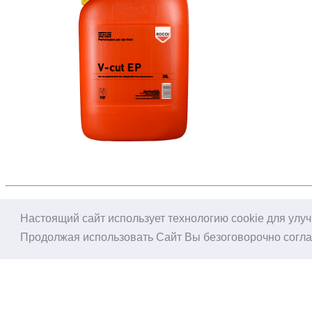
Настоящий сайт использует технологию cookie для улу
Написать в MAX
Продолжая использовать Сайт Вы безоговорочно согл
Написать в Телеграм
Написать в WA