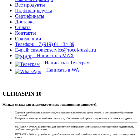
Все продукты
Подбор продукта
Сертификаты
Доставка
Оплата
Контакты
О компании
Телефон: +7 (919) 011-34-89
E-mail: customer.service@rocol-russia.ru
Написать в MAX
Написать в Телеграм
Написать в WA
ULTRASPIN 10
Жидкая смазка для высокоскоростных подшипников шпинделей.
Хорошая устойчивость к окислению, что приводит к увеличению срока службы и уменьшению образования
отложений.
Содержит оптимизированный пакет присадок, обеспечивающий превосходную защиту от износа и коррозии.
ULTRASPIN 10 была разработана для обеспечения контролируемой смазки высокоскоростных подшипников,
особенно шпинделей станков.
ULTRASPIN 10 была разработана для обеспечения высокой устойчивости к окислению, защиты от коррозии и
износа.