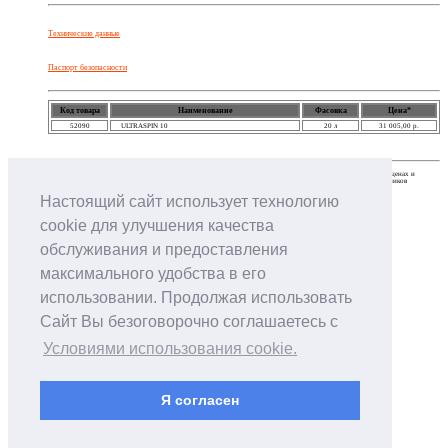
Технические данные
Паспорт безопасности
Код товара
Наименование
Фасовка
Цена*
52090
ULTRASPIN 10
20 л
31 005,00 р.
* - Информация о ценах и фасовке является ориентировочной и предоставляется для справки. Информация о ценах и
фасовке не является публичной офертой. Точную информацию о ценах и фасовке можно получить у сотрудников
компании.
Подробнее...
Настоящий сайт использует технологию
cookie для улучшения качества
обслуживания и предоставления
максимального удобства в его
использовании. Продолжая использовать
Сайт Вы безоговорочно соглашаетесь с
Условиями использования cookie.
Я согласен