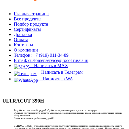
Главная страница
Все продукты
Подбор продукта
Сертификаты
Доставка
Оплата
Контакты
О компании
Телефон: +7 (919) 011-34-89
E-mail: customer.service@rocol-russia.ru
Написать в MAX
Написать в Телеграм
Написать в WA
ULTRACUT 390H
Разработано для легкой/средней обработки черных материалов, в частности чугуна
Образует полупрозрачную зеленую микроэмульсию при смешивании с водой, которая обеспечивает четкий
обзор заготовки
Очень экономичное разбавление, до 40:1
ULTRACUT 390H - это высококачественная полусинтетическая смазочно-охлаждающая жидкость общего
назначения, разработанная для обеспечения длительного и предсказуемого срока службы. Предназначена для