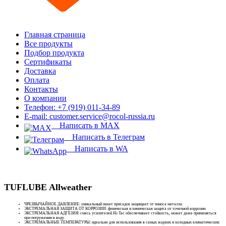
Главная страница
Все продукты
Подбор продукта
Сертификаты
Доставка
Оплата
Контакты
О компании
Телефон: +7 (919) 011-34-89
E-mail: customer.service@rocol-russia.ru
Написать в MAX
Написать в Телеграм
Написать в WA
TUFLUBE Allweather
ЧРЕЗВЫЧАЙНОЕ ДАВЛЕНИЕ: уникальный пакет присадок защищает от износа металла.
ЭКСТРЕМАЛЬНАЯ ЗАЩИТА ОТ КОРРОЗИИ: физическая и химическая защита от точечной коррозии.
ЭКСТРЕМАЛЬНАЯ АДГЕЗИЯ: смесь усилителей Hi-Tac обеспечивает стойкость, может даже применяться
при погружении в воду.
ЭКСТРЕМАЛЬНЫЕ ТЕМПЕРАТУРЫ: идеально для использования в самых жарких и холодных климатических