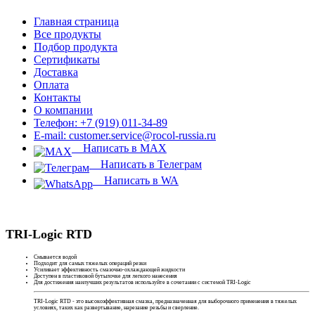
Главная страница
Все продукты
Подбор продукта
Сертификаты
Доставка
Оплата
Контакты
О компании
Телефон: +7 (919) 011-34-89
E-mail: customer.service@rocol-russia.ru
Написать в MAX
Написать в Телеграм
Написать в WA
TRI-Logic RTD
Смывается водой
Подходит для самых тяжелых операций резки
Усиливает эффективность смазочно-охлаждающей жидкости
Доступен в пластиковой бутылочке для легкого нанесения
Для достижения наилучших результатов используйте в сочетании с системой TRI-Logic
TRI-Logic RTD - это высокоэффективная смазка, предназначенная для выборочного применения в тяжелых
условиях, таких как развертывание, нарезание резьбы и сверление.