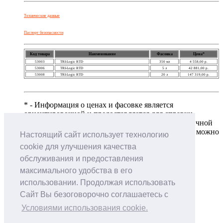
Технические данные
Паспорт безопасности
Код товара
Наименование
Фасовка
Цена*
53003
TRI-Logic RTD
350 мл
4 558,00 р.
53006
TRI-Logic RTD
5 л
42 881,00 р.
53008
TRI-Logic RTD
20 л
147 319,00 р.
* - Информация о ценах и фасовке является
ориентировочной и предоставляется для справки.
Информация о ценах и фасовке не является публичной
офертой. Точную информацию о ценах и фасовке можно
Настоящий сайт использует технологию
получить у сотрудников компании.
Подробнее...
cookie для улучшения качества
обслуживания и предоставления
максимального удобства в его
использовании. Продолжая использовать
Сайт Вы безоговорочно соглашаетесь с
Условиями использования cookie.