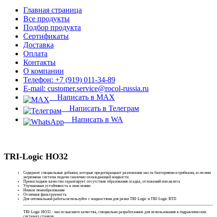
Главная страница
Все продукты
Подбор продукта
Сертификаты
Доставка
Оплата
Контакты
О компании
Телефон: +7 (919) 011-34-89
E-mail: customer.service@rocol-russia.ru
Написать в MAX
Написать в Телеграм
Написать в WA
TRI-Logic HO32
Содержит специальные добавки, которые предотвращают разложение масла бактериями и грибками, если ими
загрязнена система подачи смазочно-охлаждающей жидкости.
Превосходное качество гарантирует отсутствие образования осадка, отложений или налета
Улучшенная устойчивость к окислению
Низкое пенообразование
Отличная фильтруемость
Для оптимальной работы используйте с жидкостями для резки TRI-Logic и TRI-Logic RTD
TRI-Logic HO32 - масло высшего качества, специально разработанное для использования в гидравлических
системах станков.